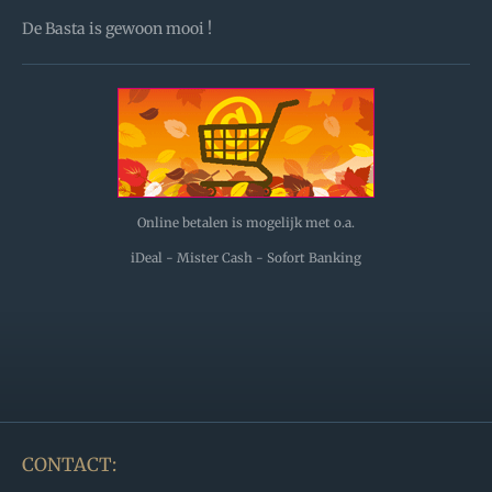
De Basta is gewoon mooi !
Online betalen is mogelijk met o.a.
iDeal - Mister Cash - Sofort Banking
CONTACT: