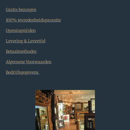
Gratis bezorgen
100% tevredenheidsgarantie
Openingstijden
Levering & Levertijd
Betaalmethodes
Algemene Voorwaarden
Bedrijfsgegevens