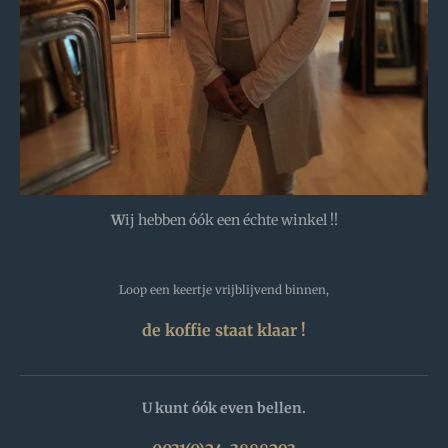
W
ij hebben óók een échte winkel !!
Loop een keertje vrijblijvend binnen,
de koffie staat klaar !
U kunt óók even bellen.