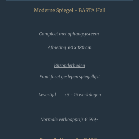
Moderne Spiegel - BASTA Hall
Compleet met ophangsysteem
Afmeting
60 x 180 cm
Bijzonderheden
Fraai facet geslepen spiegellijst
Levertijd : 5 - 15 werkdagen
Normale verkoopprijs
€ 599,-