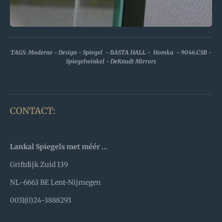
TAGS: Moderne - Design - Spiegel - BASTA HALL - Homka - 9046.CSB -
Spiegelwinkel - DeKnudt Mirrors
CONTACT:
Lankal Spiegels met méér ...
Griftdijk Zuid 139
NL-6663 BE Lent-Nijmegen
0031(0)24-3888293