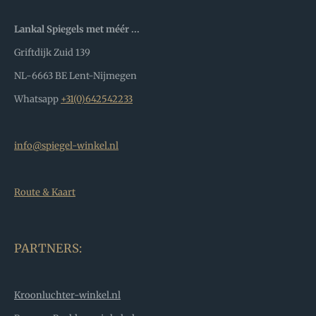
Lankal Spiegels met méér ...
Griftdijk Zuid 139
NL-6663 BE Lent-Nijmegen
Whatsapp
+31(0)642542233
info@spiegel-winkel.nl
Route & Kaart
PARTNERS:
Kroonluchter-winkel.nl