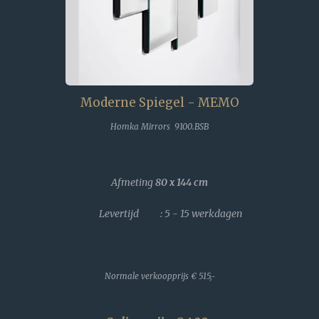
Moderne Spiegel - MEMO
Homka Mirrors 9100.BSB
Afmeting
80 x 144
cm
Levertijd : 5 - 15 werkdagen
Normale verkoopprijs
€ 515,-