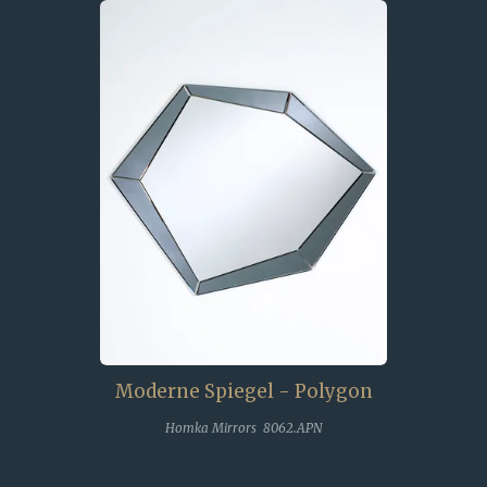
Moderne Spiegel - Polygon
Homka Mirrors 8062.APN