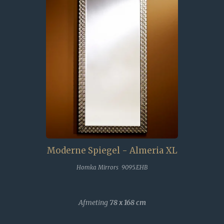
Moderne Spiegel - Almeria XL
Homka Mirrors 9095.EHB
Afmeting
78 x 168
cm