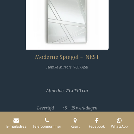
Moderne Spiegel - NEST
Homka Mirrors 9057.ASB
Afmeting
75 x 150
cm
Levertijd : 5 - 15 werkdagen
E-mailadres
Telefoonnummer
Kaart
Facebook
WhatsApp
Normale verkoopprijs
€ 779,-