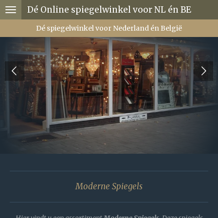
Dé Online spiegelwinkel voor NL én BE
Ga
direct
Dé spiegelwinkel voor Nederland én België
naar
de
hoofdinhoud
Moderne Spiegels