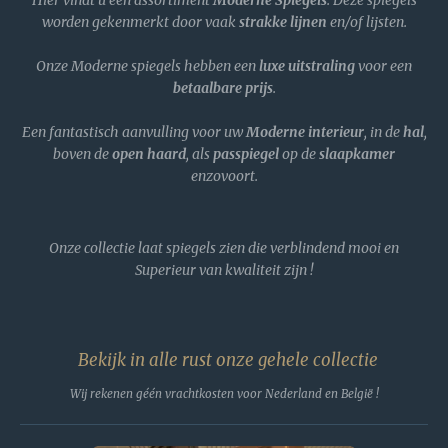
Hier vindt u een assortiment
Moderne
Spiegels
. Deze spiegels
worden gekenmerkt door vaak
strakke lijnen
en/of lijsten.
Onze Moderne spiegels hebben een
luxe uitstraling
voor een
betaalbare prijs
.
Een fantastisch aanvulling voor uw
Moderne interieur
, in de
hal
,
boven de
open haard
, als
passpiegel
op de
slaapkamer
enzovoort.
Onze collectie laat spiegels zien die verblindend mooi en
Superieur van kwaliteit zijn !
Bekijk in alle rust onze gehele collectie
Wij rekenen géén vrachtkosten voor Nederland en België !