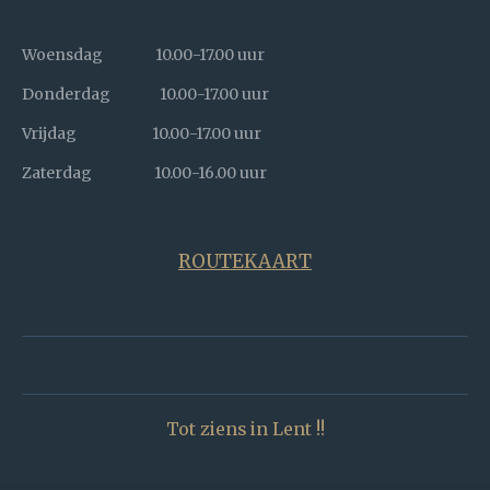
Woensdag 10.00-17.00 uur
Donderdag 10.00-17.00 uur
Vrijdag 10.00-17.00 uur
Zaterdag 10.00-16.00 uur
ROUTEKAART
Tot ziens in Lent !!