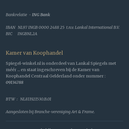
Bankrelatie -
ING Bank
IBAN NL97 INGB 0000 2488 25 t.n.v. Lankal International B.V.
BIC INGBNL2A
Kamer van Koophandel
Spiegel-winkel.nl is onderdeel van Lankal Spiegels met
méér ... en staat ingeschreven bij de Kamer van
Koophandel Centraal Gelderland onder nummer :
09134788
BTW : NL811921530.B.01
Aangesloten bij Branche-vereniging Art & Frame.