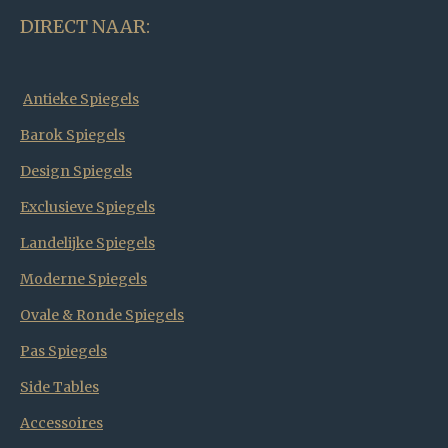
DIRECT NAAR:
Antieke Spiegels
Barok Spiegels
Design Spiegels
Exclusieve Spiegels
Landelijke Spiegels
Moderne Spiegels
Ovale & Ronde Spiegels
Pas Spiegels
Side Tables
Accessoires