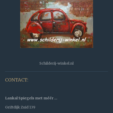
Schilderij-winkel.nl
CONTACT:
Lankal Spiegels met méér ...
Griftdijk Zuid 139