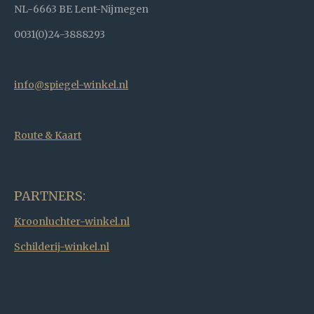
NL-6663 BE Lent-Nijmegen
0031(0)24-3888293
info@spiegel-winkel.nl
Route & Kaart
PARTNERS:
Kroonluchter-winkel.nl
Schilderij-winkel.nl