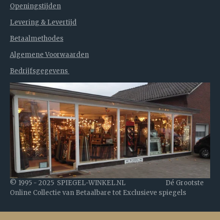
Openingstijden
Levering & Levertijd
Betaalmethodes
Algemene Voorwaarden
Bedrijfsgegevens
© 1995 - 2025 SPIEGEL-WINKEL.NL Dé Grootste
Online Collectie van Betaalbare tot Exclusieve spiegels