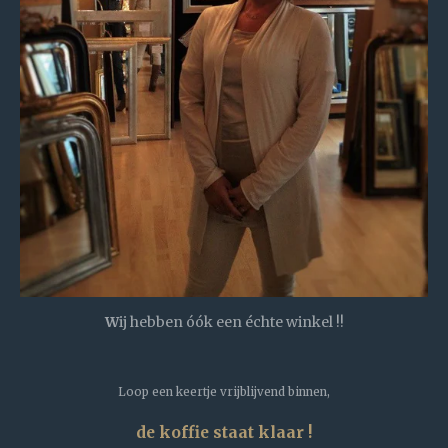
W
ij hebben óók een échte winkel !!
Loop een keertje vrijblijvend binnen,
de koffie staat klaar !