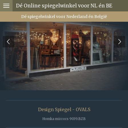
Dé Online spiegelwinkel voor NL én BE
Ga
direct
Dé spiegelwinkel voor Nederland én België
naar
de
hoofdinhoud
Design Spiegel - OVALS
Homka mirrors 9039.BZB