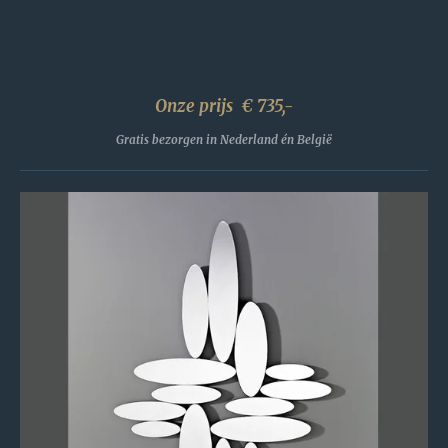
Onze prijs € 735,-
Gratis bezorgen in Nederland én België