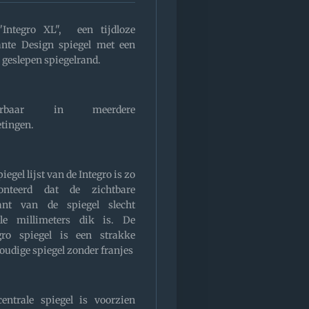
Integro XL", een tijdloze
ante Design spiegel met een
i geslepen spiegelrand.
verbaar in meerdere
tingen.
iegel lijst van de Integro is zo
onteerd dat de zichtbare
ant van de spiegel slecht
le millimeters dik is. De
gro spiegel is een strakke
oudige spiegel zonder franjes
entrale spiegel is voorzien