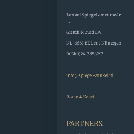
Lankal Spiegels met méér
...
Griftdijk Zuid 139
NL-6663 BE Lent-Nijmegen
0031(0)24-3888293
info@spiegel-winkel.nl
Route & Kaart
PARTNERS: