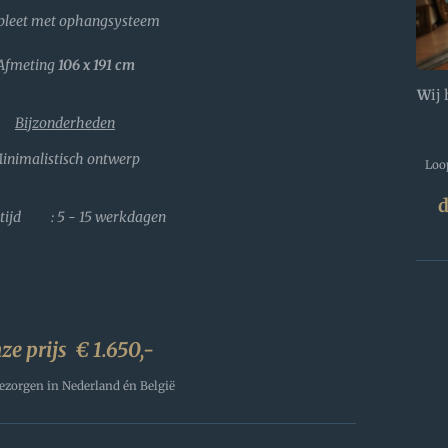
leet met ophangsysteem
Afmeting
106 x 191 cm
W
ij
Bijzonderheden
inimalistisch ontwerp
Loop
d
rtijd : 5 - 15 werkdagen
ze prijs € 1.650,-
bezorgen in Nederland én België